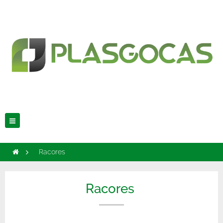
Navegación
Toggle
>
Racores
Racores