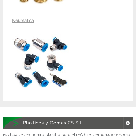
Neumática
Plásticos y Gomas CS S.L.
No hay se encuentra plantilla para el módulo leomanagewidgets