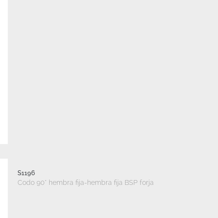
S1196
Codo 90° hembra fija-hembra fija BSP forja