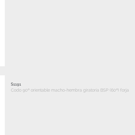
S1191
Codo 90º orientable macho-hembra giratoria BSP (60º) forja