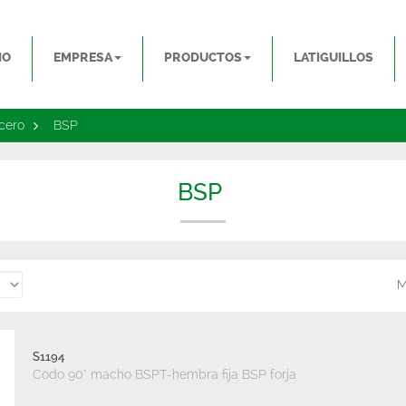
IO
EMPRESA
PRODUCTOS
LATIGUILLOS
cero
>
BSP
BSP
M
S1194
Codo 90° macho BSPT-hembra fija BSP forja