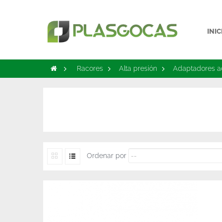
INIC
>
Racores
>
Alta presión
>
Adaptadores a
Ordenar por