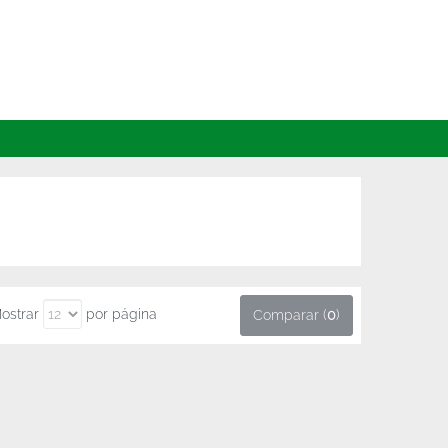
ostrar
por página
Comparar (
0
)