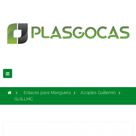
Navegación
Toggle
>
Enlaces para Manguera
>
Acoples Guillemin
>
GUILLMC