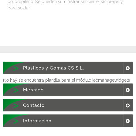
polipropileno. Se pueden suministrar sin cierre, sin orejas y
para soldar.
Plásticos y Gomas CS S.L.
No hay se encuentra plantilla para el módulo leomanagewidgets
Mercado
Contacto
Información