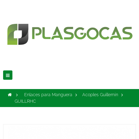
Navegación
Toggle
>
Enlaces para Manguera
>
Acoples Guillemin
>
GUILLRHC