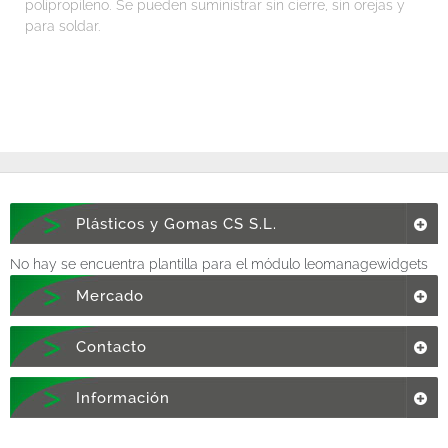
polipropileno. Se pueden suministrar sin cierre, sin orejas y
para soldar.
Plásticos y Gomas CS S.L.
No hay se encuentra plantilla para el módulo leomanagewidgets
Mercado
Contacto
Información