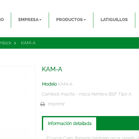
IO
EMPRESA
PRODUCTOS
LATIGUILLOS
amlock
>
KAM-A
KAM-A
Modelo
KAM-A
Camlock macho - rosca hembra BSP Tipo A.
Imprimir
Información detallada
El racor Cam, llamado también racor rápido, 