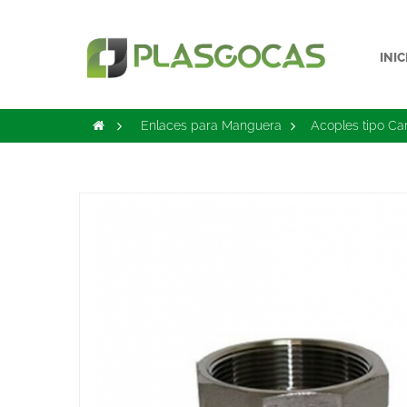
INIC
>
Enlaces para Manguera
>
Acoples tipo C