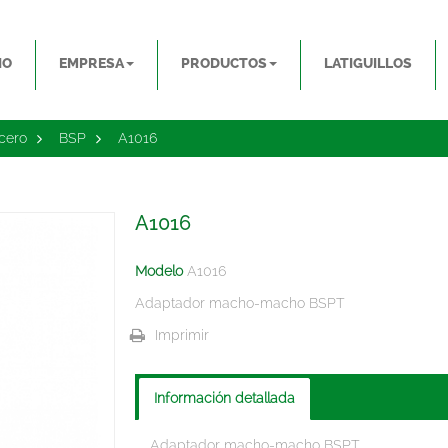
IO
EMPRESA
PRODUCTOS
LATIGUILLOS
cero
>
BSP
>
A1016
A1016
Modelo
A1016
Adaptador macho-macho BSPT
Imprimir
Información detallada
Adaptador macho-macho BSPT