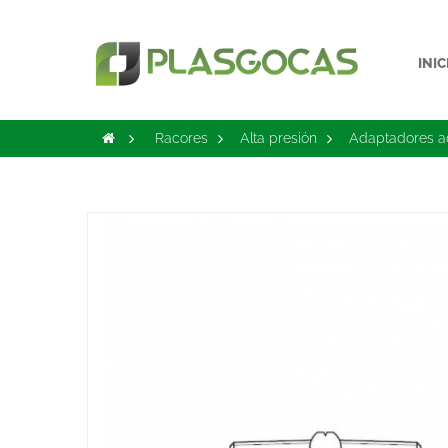
INIC
>
Racores
>
Alta presión
>
Adaptadores a