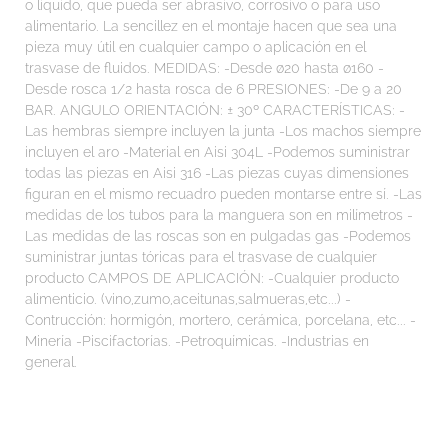
o liquido, que pueda ser abrasivo, corrosivo o para uso
alimentario. La sencillez en el montaje hacen que sea una
pieza muy útil en cualquier campo o aplicación en el
trasvase de fluidos. MEDIDAS: -Desde ø20 hasta ø160 -
Desde rosca 1/2 hasta rosca de 6 PRESIONES: -De 9 a 20
BAR. ANGULO ORIENTACIÓN: ± 30º CARACTERÍSTICAS: -
Las hembras siempre incluyen la junta -Los machos siempre
incluyen el aro -Material en Aisi 304L -Podemos suministrar
todas las piezas en Aisi 316 -Las piezas cuyas dimensiones
figuran en el mismo recuadro pueden montarse entre sí. -Las
medidas de los tubos para la manguera son en milímetros -
Las medidas de las roscas son en pulgadas gas -Podemos
suministrar juntas tóricas para el trasvase de cualquier
producto CAMPOS DE APLICACIÓN: -Cualquier producto
alimenticio. (vino,zumo,aceitunas,salmueras,etc...) -
Contrucción: hormigón, mortero, cerámica, porcelana, etc... -
Minería -Piscifactorías. -Petroquímicas. -Industrias en
general.