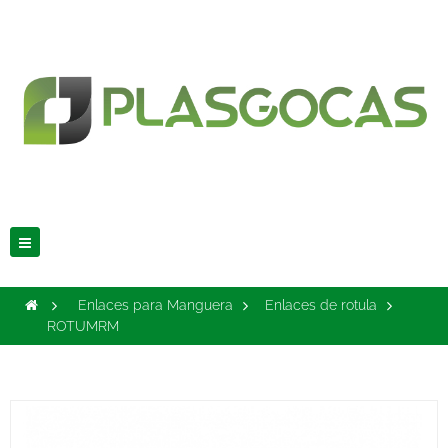
Navegación
Toggle
>
Enlaces para Manguera
>
Enlaces de rotula
>
ROTUMRM